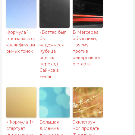
Формула 1
«Боттас был
В Mercedes
отказалась от
бы
объяснили,
квалификаци
надежнее».
почему
онных гонок
Кубица
против
оценил
реверсивног
переход
о старта
Сайнса в
Ferrari
«Формула-1»
Большая
Экклстоун
стартует
дилемма
мог продать
пятого июля
Валентино
Формулу-1