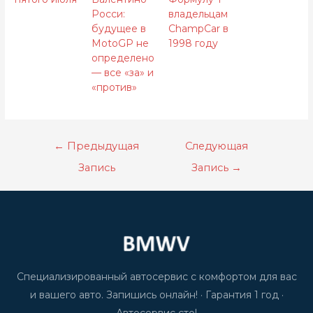
Росси:
владельцам
будущее в
ChampCar в
MotoGP не
1998 году
определено
— все «за» и
«против»
←
Предыдущая
Следующая
Запись
Запись
→
Специализированный автосервис с комфортом для вас
и вашего авто. Запишись онлайн! · Гарантия 1 год ·
Автосервис сто!